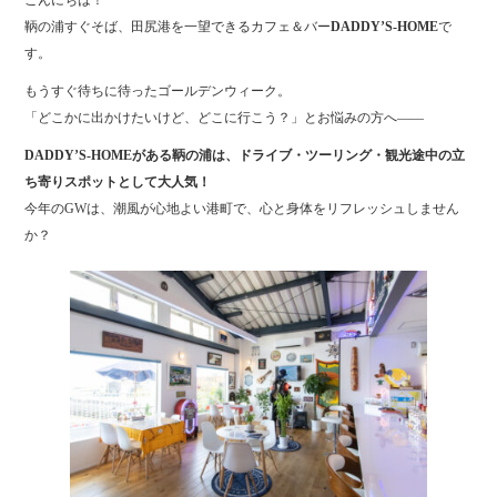
こんにちは！
ok
r
鞆の浦すぐそば、田尻港を一望できるカフェ＆バー
DADDY’S-HOME
で
す。
もうすぐ待ちに待ったゴールデンウィーク。
「どこかに出かけたいけど、どこに行こう？」とお悩みの方へ――
DADDY’S-HOMEがある鞆の浦は、ドライブ・ツーリング・観光途中の立
ち寄りスポットとして大人気！
今年のGWは、潮風が心地よい港町で、心と身体をリフレッシュしません
か？