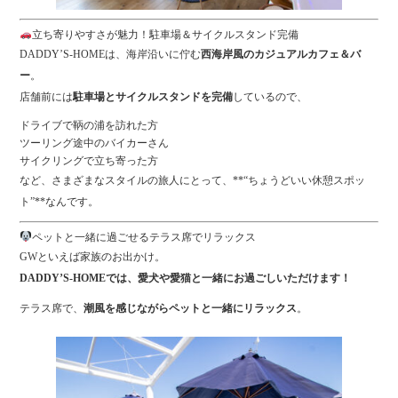
立ち寄りやすさが魅力！駐車場＆サイクルスタンド完備
DADDY’S-HOMEは、海岸沿いに佇む
西海岸風のカジュアルカフェ＆バ
ー
。
店舗前には
駐車場とサイクルスタンドを完備
しているので、
ドライブで鞆の浦を訪れた方
ツーリング途中のバイカーさん
サイクリングで立ち寄った方
など、さまざまなスタイルの旅人にとって、**“ちょうどいい休憩スポッ
ト”**なんです。
ペットと一緒に過ごせるテラス席でリラックス
GWといえば家族のお出かけ。
DADDY’S-HOMEでは、愛犬や愛猫と一緒にお過ごしいただけます！
テラス席で、
潮風を感じながらペットと一緒にリラックス
。