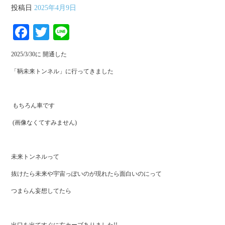
投稿日
2025年4月9日
Fa
T
Li
ce
wi
ne
2025/3/30に
開通した
bo
tte
「鞆未来トンネル」に行ってきました
ok
r
もちろん車です
(画像なくてすみません)
未来トンネルって
抜けたら
未来や宇宙っぽいのが現れたら面白いのにって
つまらん妄想してたら
出口を出てすぐに右カーブありました!!