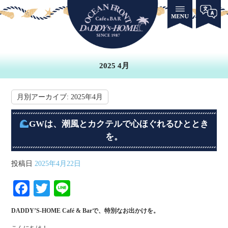
2025 4月
月別アーカイブ:
2025年4月
GWは、潮風とカクテルで心ほぐれるひととき
を。
投稿日
2025年4月22日
Fa
T
Li
ce
wi
ne
DADDY’S-HOME Café & Barで、特別なお出かけを。
bo
tte