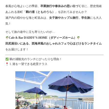
bo
tte
春風が心地よいこの季節、
卒業旅行や春休みの思い出づくり
に、歴史情緒
ok
r
あふれる港町「
鞆の浦（とものうら）
」を訪れてみませんか？
瀬戸内の穏やかな海と町並みは、
女子旅やカップル旅行、学生旅
にも大人
気！
そして旅の途中に立ち寄りたいのが…
Cafe & Bar DADDY’S-HOME（ダディーズホーム）
田尻港沿いにある、西海岸風のおしゃれカフェで心ほどけるランチタイム
をお届けします！
鞆の浦観光のランチにぴったりな理由！
1. 港を一望できる絶景テラス