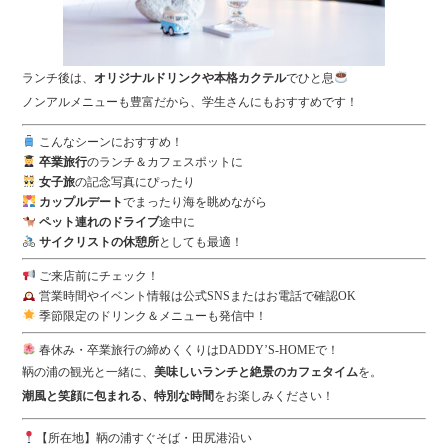
ランチ後は、
オリジナルドリンクや本格カクテル
でひと息
ノンアルメニューも豊富だから、学生さんにもおすすめです！
こんなシーンにおすすめ！
卒業旅行
のランチ＆カフェスポットに
女子旅
の記念写真にぴったり
カップルデート
でまったり海を眺めながら
ペット連れのドライブ
途中に
サイクリストの休憩所
としても最適！
ご来店前にチェック！
営業時間やイベント情報は公式SNSまたはお電話で確認OK
季節限定のドリンク＆メニューも発信中！
春休み・卒業旅行の締めくくりはDADDY’S-HOMEで！
鞆の浦の観光と一緒に、
美味しいランチと絶景のカフェタイム
を。
潮風と笑顔に包まれる、特別な時間
をお楽しみください！
【所在地】鞆の浦すぐそば・田尻港沿い